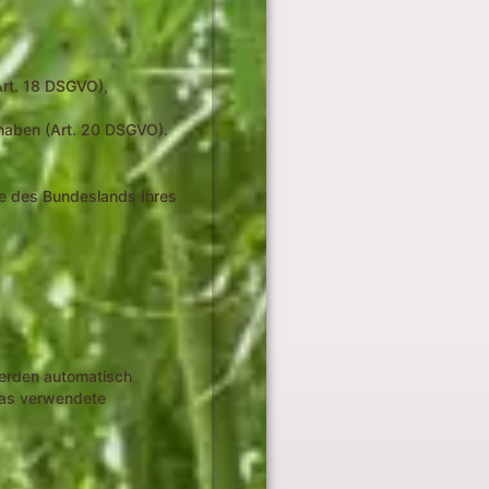
Art. 18 DSGVO),
 haben (Art. 20 DSGVO).
de des Bundeslands Ihres
 werden automatisch
 das verwendete