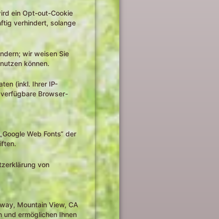
ird ein Opt-out-Cookie
ftig verhindert, solange
ndern; wir weisen Sie
 nutzen können.
n (inkl. Ihrer IP-
k verfügbare Browser-
 „Google Web Fonts“ der
ften.
tzerklärung von
kway, Mountain View, CA
n und ermöglichen Ihnen