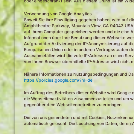
oder eingeschränkt sein. Aus diesem Grund ist ein Wi
Verwendung von Google Analytics
Soweit Sie ihre Einwilligung gegeben haben, wird auf 
Amphitheatre Parkway, Mountain View, CA 94043 USA (n
auf Ihrem Computer gespeichert werden und die eine A
Informationen über Ihre Benutzung dieser Webseite wer
Aufgrund der Aktivierung der IP-Anonymisierung auf di
Europäischen Union oder in anderen Vertragsstaaten d
Ausnahmefällen wird die volle IP-Adresse an einen Ser
von Ihrem Browser übermittelte IP-Adresse wird nicht
Nähere Informationen zu Nutzungsbedingungen und Date
https://policies.google.com/?hl=de.
Im Auftrag des Betreibers dieser Website wird Google
die Webseitenaktivitäten zusammenzustellen und um we
gegenüber dem Webseitenbetreiber zu erbringen.
Die von uns gesendeten und mit Cookies, Nutzerkennu
automatisch gelöscht. Die Löschung von Daten, deren A