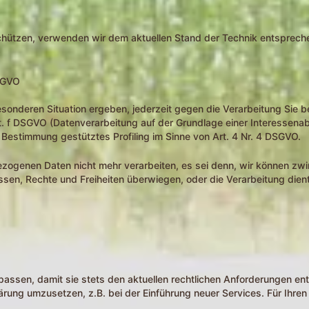
schützen, verwenden wir dem aktuellen Stand der Technik entsprec
DSGVO
esonderen Situation ergeben, jederzeit gegen die Verarbeitung Sie b
it. f DSGVO (Datenverarbeitung auf der Grundlage einer Interessena
e Bestimmung gestütztes Profiling im Sinne von Art. 4 Nr. 4 DSGVO.
ezogenen Daten nicht mehr verarbeiten, es sei denn, wir können z
essen, Rechte und Freiheiten überwiegen, oder die Verarbeitung die
assen, damit sie stets den aktuellen rechtlichen Anforderungen en
ung umzusetzen, z.B. bei der Einführung neuer Services. Für Ihren 