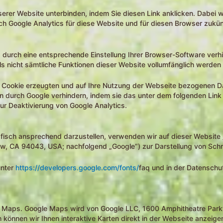
erer Website unterbinden, indem Sie diesen Link anklicken. Dabei w
urch Google Analytics für diese Website und für diesen Browser zukün
 durch eine entsprechende Einstellung Ihrer Browser-Software verhi
lls nicht sämtliche Funktionen dieser Website vollumfänglich werden
 Cookie erzeugten und auf Ihre Nutzung der Webseite bezogenen Date
n durch Google verhindern, indem sie das unter dem folgenden Lin
zur Deaktivierung von Google Analytics.
fisch ansprechend darzustellen, verwenden wir auf dieser Website
, CA 94043, USA; nachfolgend „Google“) zur Darstellung von Schri
unter
https://developers.google.com/fonts/
faq und in der Datenschu
e Maps. Google Maps wird von Google LLC, 1600 Amphitheatre Par
können wir Ihnen interaktive Karten direkt in der Webseite anzeige