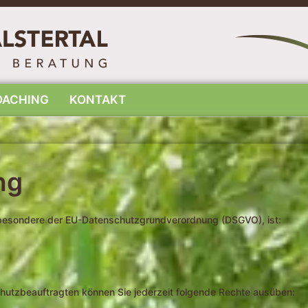
OACHING
KONTAKT
ng
sbesondere der EU-Datenschutzgrundverordnung (DSGVO), ist:
utzbeauftragten können Sie jederzeit folgende Rechte ausüben: