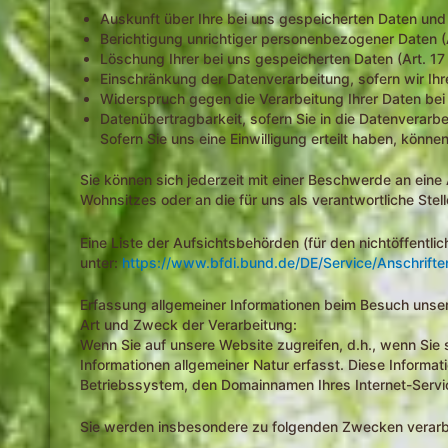
Auskunft über Ihre bei uns gespeicherten Daten und
Berichtigung unrichtiger personenbezogener Daten (
Löschung Ihrer bei uns gespeicherten Daten (Art. 1
Einschränkung der Datenverarbeitung, sofern wir Ihr
Widerspruch gegen die Verarbeitung Ihrer Daten bei
Datenübertragbarkeit, sofern Sie in die Datenverarb
Sofern Sie uns eine Einwilligung erteilt haben, könne
Sie können sich jederzeit mit einer Beschwerde an ein
Wohnsitzes oder an die für uns als verantwortliche Stel
Eine Liste der Aufsichtsbehörden (für den nichtöffentlic
unter:
https://www.bfdi.bund.de/DE/Service/Anschrifte
Erfassung allgemeiner Informationen beim Besuch unse
Art und Zweck der Verarbeitung:
Wenn Sie auf unsere Website zugreifen, d.h., wenn Sie 
Informationen allgemeiner Natur erfasst. Diese Informa
Betriebssystem, den Domainnamen Ihres Internet-Servic
Sie werden insbesondere zu folgenden Zwecken verarbe