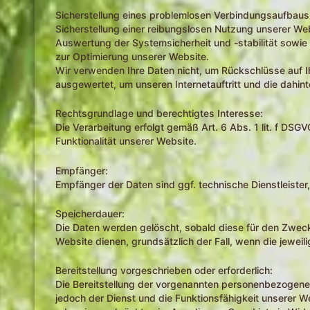
Sicherstellung eines problemlosen Verbindungsaufbaus
Sicherstellung einer reibungslosen Nutzung unserer Web
Auswertung der Systemsicherheit und -stabilität sowie
zur Optimierung unserer Website.
Wir verwenden Ihre Daten nicht, um Rückschlüsse auf Ih
ausgewertet, um unseren Internetauftritt und die dahin
Rechtsgrundlage und berechtigtes Interesse:
Die Verarbeitung erfolgt gemäß Art. 6 Abs. 1 lit. f DSG
Funktionalität unserer Website.
Empfänger:
Empfänger der Daten sind ggf. technische Dienstleister,
Speicherdauer:
Die Daten werden gelöscht, sobald diese für den Zweck d
Website dienen, grundsätzlich der Fall, wenn die jeweili
Bereitstellung vorgeschrieben oder erforderlich:
Die Bereitstellung der vorgenannten personenbezogenen
jedoch der Dienst und die Funktionsfähigkeit unserer W