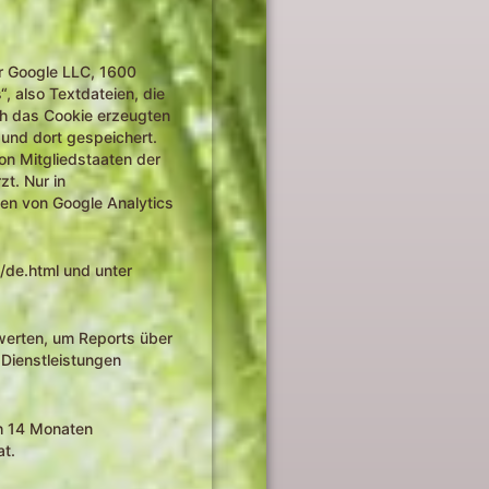
er Google LLC, 1600
 also Textdateien, die
ch das Cookie erzeugten
und dort gespeichert.
on Mitgliedstaaten der
t. Nur in
men von Google Analytics
/de.html und unter
werten, um Reports über
Dienstleistungen
h 14 Monaten
at.