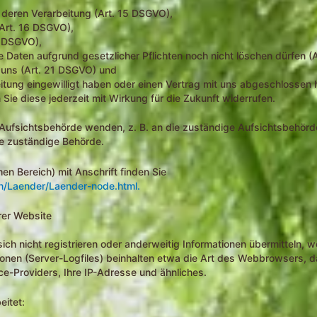
 deren Verarbeitung (Art. 15 DSGVO),
Art. 16 DSGVO),
7 DSGVO),
e Daten aufgrund gesetzlicher Pflichten noch nicht löschen dürfen (
 uns (Art. 21 DSGVO) und
eitung eingewilligt haben oder einen Vertrag mit uns abgeschlossen
n Sie diese jederzeit mit Wirkung für die Zukunft widerrufen.
e Aufsichtsbehörde wenden, z. B. an die zuständige Aufsichtsbehör
le zuständige Behörde.
hen Bereich) mit Anschrift finden Sie
n/Laender/Laender-node.html.
rer Website
sich nicht registrieren oder anderweitig Informationen übermitteln,
tionen (Server-Logfiles) beinhalten etwa die Art des Webbrowsers,
e-Providers, Ihre IP-Adresse und ähnliches.
itet: