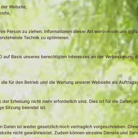
 der Website,
site,
re Person zu ziehen. Informationen dieser Art werden von uns ggfs.
terstehende Technik zu optimieren.
VO auf Basis unseres berechtigten Interesses an der Verbesserung de
 die für den Betrieb und die Wartung unserer Webseite als Auftragsv
er Erhebung nicht mehr erforderlich sind. Dies ist für die Daten, di
ge Sitzung beendet ist.
 Daten ist weder gesetzlich noch vertraglich vorgeschrieben. Ohne 
ebsite nicht gewährleistet. Zudem können einzelne Dienste und Serv