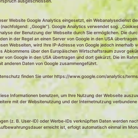
derspruch ausgeschlossen.
dieser Website Google Analytics eingesetzt, ein Webanalysedienst d
achfolgend: „Google“). Google Analytics verwendet sog. „Cookies“,
nalyse der Benutzung der Webseite durch Sie ermöglichen. Die dur
den in der Regel an einen Server von Google in den USA übertragen 
esen Webseiten, wird Ihre IP-Adresse von Google jedoch innerhalb v
es Abkommens über den Europäischen Wirtschaftsraum zuvor gekürz
ver von Google in den USA übertragen und dort gekürzt. Die im Rah
 mit anderen Daten von Google zusammengeführt.
nschutz finden Sie unter https://www.google.com/analytics/terms
 diese Informationen benutzen, um Ihre Nutzung der Webseite auszu
itere mit der Websitenutzung und der Internetnutzung verbundene 
ngen (z. B. User-ID) oder Werbe-IDs verknüpften Daten werden nac
ufbewahrungsdauer erreicht ist, erfolgt automatisch einmal im Mon