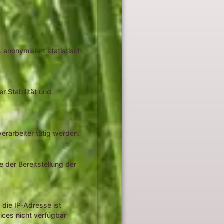
 anonymisiert statistisch
r Stabilität und
erarbeiter tätig werden.
e der Bereitstellung der
die IP-Adresse ist
ices nicht verfügbar