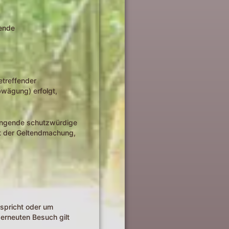
hende
etreffender
bwägung) erfolgt,
wingende schutzwürdige
nt der Geltendmachung,
tspricht oder um
erneuten Besuch gilt