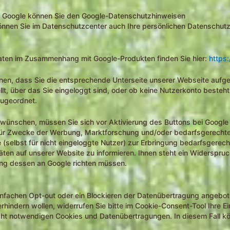
ch Google können Sie den Google-Datenschutzhinweisen
können Sie im Datenschutzcenter auch Ihre persönlichen Datenschutz
Daten im Zusammenhang mit Google-Produkten finden Sie hier:
https:
nen, dass Sie die entsprechende Unterseite unserer Webseite aufger
lt, über das Sie eingeloggt sind, oder ob keine Nutzerkonto besteh
zugeordnet.
t wünschen, müssen Sie sich vor Aktivierung des Buttons bei Googl
e für Zwecke der Werbung, Marktforschung und/oder bedarfsgerechte
 (selbst für nicht eingeloggte Nutzer) zur Erbringung bedarfsgere
äten auf unserer Website zu informieren. Ihnen steht ein Widerspru
bung dessen an Google richten müssen.
einfachen Opt-out oder ein Blockieren der Datenübertragung angebot
hindern wollen, widerrufen Sie bitte im Cookie-Consent-Tool Ihre Ein
icht notwendigen Cookies und Datenübertragungen. In diesem Fall k