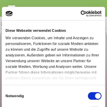
Zum
Inhalt
springen
Diese Webseite verwendet Cookies
Wir verwenden Cookies, um Inhalte und Anzeigen zu
personalisieren, Funktionen für soziale Medien anbieten
Unterlagen und
zu können und die Zugriffe auf unsere Website zu
analysieren. Außerdem geben wir Informationen zu Ihrer
Arbeitspapiere
Verwendung unserer Website an unsere Partner für
soziale Medien, Werbung und Analysen weiter. Unsere
Partner führen diese Informationen möglicherweise mit
Dieser Bereich ist nur für Patienten/ -innen und
Klienten/ -innen
weiteren Daten zusammen, die Sie ihnen bereitgestellt
Bitte geben Sie klicken Sie das gewünschte Dokument
haben oder die sie im Rahmen Ihrer Nutzung der Dienste
an und geben Sie die Ihnen bekannte Kennung ein.
gesammelt haben.
Einwilligungsauswahl
Bitte Klein- und Großbuchstaben beachten.
Notwendig