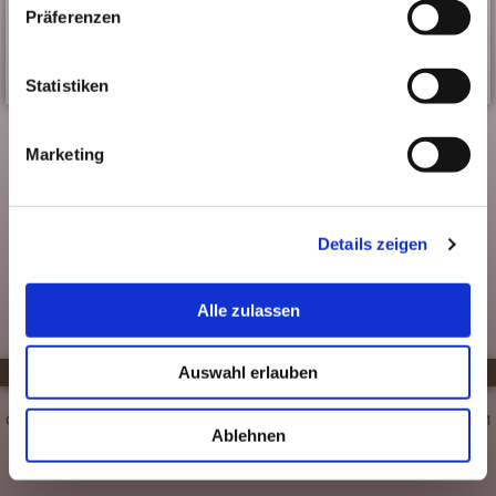
Die vier Saeulen des Selbstwertes
Präferenzen
Statistiken
Marketing
Details zeigen
Alle zulassen
Auswahl erlauben
Copyright © 2015 – 2026 by Dipl. Psych. Judith Veit - Kritenbarg 18b - 22391
Ablehnen
Hamburg - Telefon: 040-69 79 57 92 –>
Login
•
Impressum
•
Datenschutzerklärung